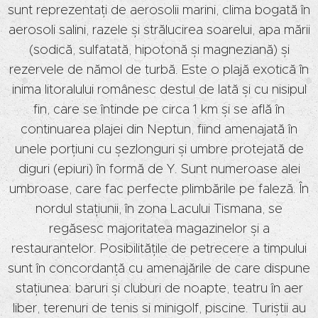
sunt reprezentați de aerosolii marini, clima bogată în
aerosoli salini, razele și strălucirea soarelui, apa mării
(sodică, sulfatată, hipotonă și magneziană) și
rezervele de nămol de turbă. Este o plajă exotică în
inima litoralului românesc destul de lată și cu nisipul
fin, care se întinde pe circa 1 km și se află în
continuarea plajei din Neptun, fiind amenajată în
unele porțiuni cu șezlonguri și umbre protejată de
diguri (epiuri) în formă de Y. Sunt numeroase alei
umbroase, care fac perfecte plimbările pe faleză. În
nordul stațiunii, în zona Lacului Tismana, se
regăsesc majoritatea magazinelor și a
restaurantelor. Posibilitățile de petrecere a timpului
sunt în concordanță cu amenajările de care dispune
stațiunea: baruri și cluburi de noapte, teatru în aer
liber, terenuri de tenis si minigolf, piscine. Turiștii au