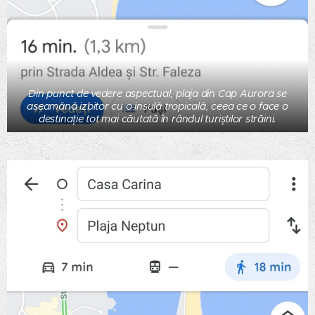
Din punct de vedere aspectual, plaja din Cap Aurora se
aseamănă izbitor cu o insulă tropicală, ceea ce o face o
destinație tot mai căutată în rândul turiștilor străini.