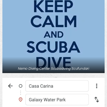
Nemo Diving Center Scubadiving Scufundari