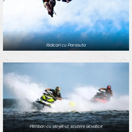
Ridicari cu Parasuta
Plimbari cu ski-jet-ul, scutere acvatice