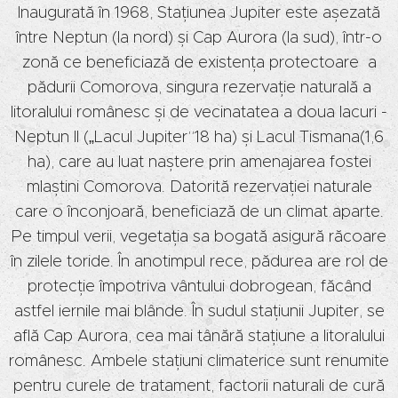
Inaugurată în 1968, Stațiunea Jupiter este așezată
între Neptun (la nord) și Cap Aurora (la sud), într-o
zonă ce beneficiază de existența protectoare a
pădurii Comorova, singura rezervație naturală a
litoralului românesc și de vecinatatea a doua lacuri -
Neptun II („Lacul Jupiter”18 ha) și Lacul Tismana(1,6
ha), care au luat naștere prin amenajarea fostei
mlaștini Comorova. Datorită rezervației naturale
care o înconjoară, beneficiază de un climat aparte.
Pe timpul verii, vegetația sa bogată asigură răcoare
în zilele toride. În anotimpul rece, pădurea are rol de
protecție împotriva vântului dobrogean, făcând
astfel iernile mai blânde. În sudul stațiunii Jupiter, se
află Cap Aurora, cea mai tânără stațiune a litoralului
românesc. Ambele stațiuni climaterice sunt renumite
pentru curele de tratament, factorii naturali de cură